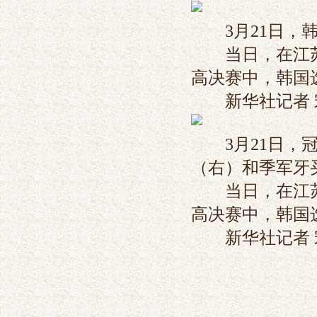
3月21日，韩
当日，在江苏南
高决赛中，韩国
新华社记者 宋
3月21日，冠
（右）和季军牙
当日，在江苏南
高决赛中，韩国
新华社记者 宋