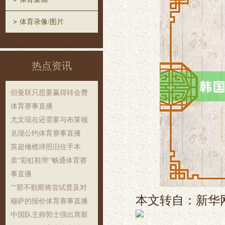
体育录像/图片
热点资讯
但曼联只思要赢得转会费
体育赛事直播
尤文现在还需要与布莱顿
兑现公约体育赛事直播
英超橄榄球照旧住手本
质“彩虹鞋带”畅通体育赛
事直播
”“那不勒斯将尝试普及对
本文转自：新华
穆萨的报价体育赛事直播
中国队主帅郭士强出席新