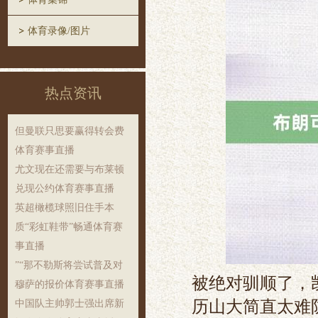
体育录像/图片
热点资讯
但曼联只思要赢得转会费
体育赛事直播
尤文现在还需要与布莱顿
兑现公约体育赛事直播
英超橄榄球照旧住手本
质“彩虹鞋带”畅通体育赛
事直播
”“那不勒斯将尝试普及对
被绝对驯顺了，
穆萨的报价体育赛事直播
历山大简直太难
中国队主帅郭士强出席新