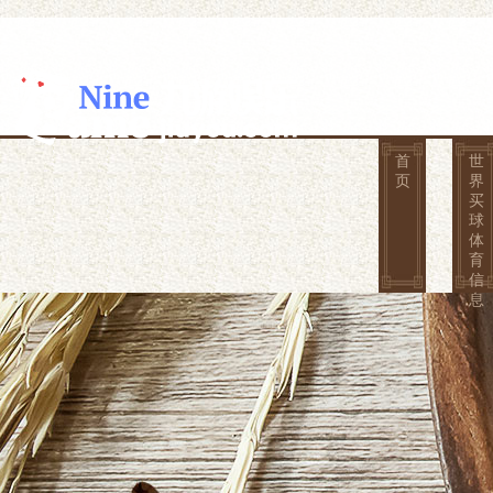
首
世
页
界
买
球
体
育
信
息