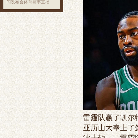
闻发布会体育赛事直播
雷霆队赢了凯尔
亚历山大奉上了
波士顿——雷霆