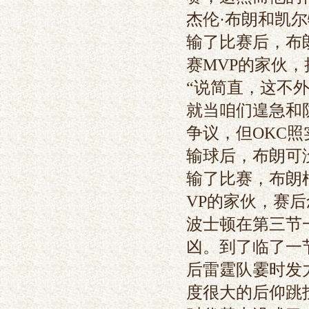
杰伦·布朗和凯
输了比赛后，布
赛MVP的家伙
“说简直，这不
就当咱们遑急和
争议，但OKC照
输球后，布朗可
输了比赛，布朗
VP的家伙，赛
波士顿在第三节
凶。到了临了一节
后雷霆队霎时发
度很大的后仰跳