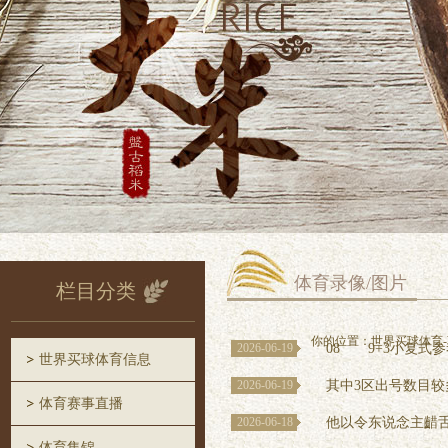
体育录像/图片
栏目分类
你的位置：
世界买球体育-联
2026-06-19
08 9+3小复式参
世界买球体育信息
2026-06-19
其中3区出号数目较
体育赛事直播
2026-06-18
他以令东说念主齰
体育集锦