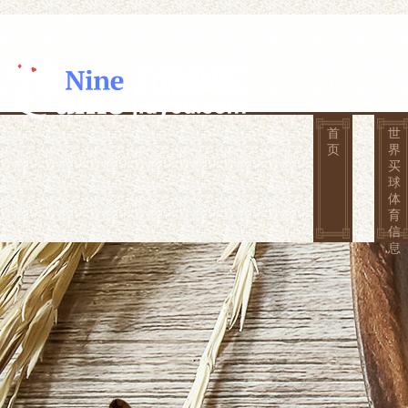
首
世
页
界
买
球
体
育
信
息