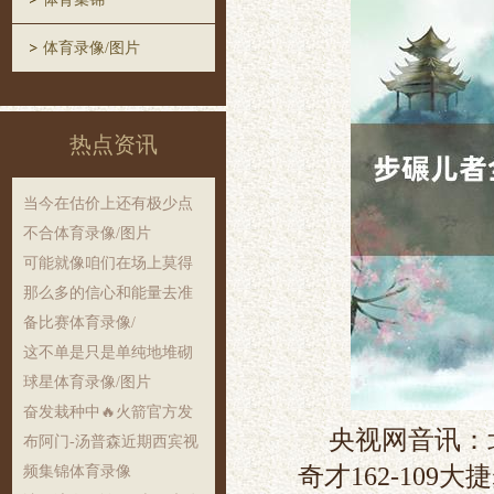
体育录像/图片
热点资讯
当今在估价上还有极少点
不合体育录像/图片
可能就像咱们在场上莫得
那么多的信心和能量去准
备比赛体育录像/
这不单是只是单纯地堆砌
球星体育录像/图片
奋发栽种中🔥火箭官方发
央视网音讯：
布阿门-汤普森近期西宾视
奇才162-109
频集锦体育录像