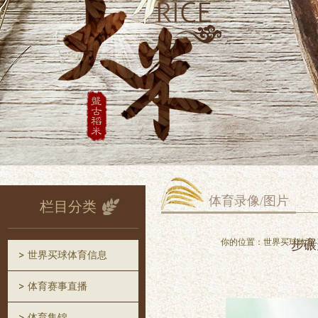
体育录像/图片
栏目分类
你的位置：
世界买球体育-联
步碾
世界买球体育信息
体育赛事直播
体育集锦