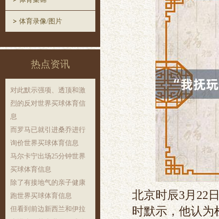
体育录像/图片
热点资讯
对此默示强项、透顶和激
烈的反对世界买球体育信
息
而罗马已就引进桑乔进行
询价世界买球体育信息
马尔卡宁出场25分钟世界
买球体育信息
除了有接地气的亲子健康
北京时辰3月22日
跑世界买球体育信息
时默示，他认为
但看到前边新西兰和伊拉