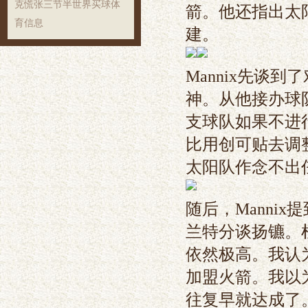
克慌张三节半世界买球体
箭。他还指出太
育信息
建。
Mannix先谈
神。从他接办球
支球队如果不进
比用创可贴去调
太阳队作念不出
随后，Manni
兰特分谈扬镳。
依然极高。我认
加盟火箭。我以
往复早就达成了