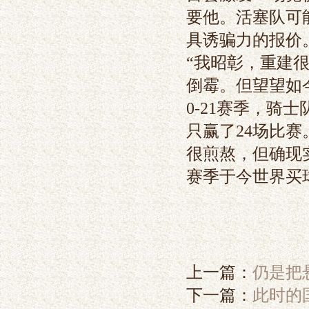
要他。活塞队可
具诱骗力的报价
“我昭彰，重建
倒霉。但望望如今
0-21赛季，骑
只赢了24场比
很煎熬，但确现实
赛季于今世界买球
上一篇：
仍是把
下一篇：
此时的