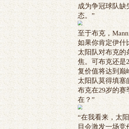
成为争冠球队缺
态。”
至于布克，Man
如果你肯定伊什
太阳队对布克的条
焦。可布克还是
复价值将达到巅
太阳队莫得填塞
布克在29岁的
在？”
“在我看来，太
目会激发一场竞